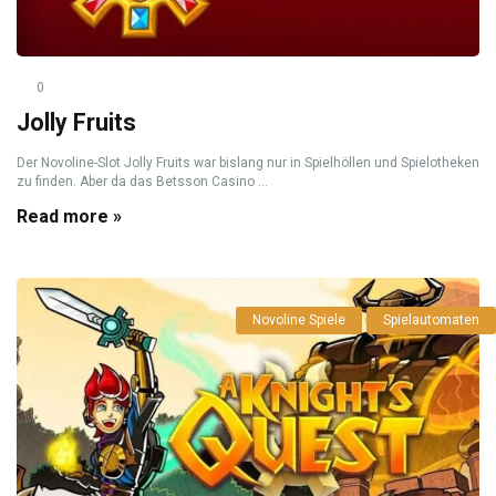
0
Jolly Fruits
Der Novoline-Slot Jolly Fruits war bislang nur in Spielhöllen und Spielotheken
zu finden. Aber da das Betsson Casino ...
Read more »
Novoline Spiele
Spielautomaten