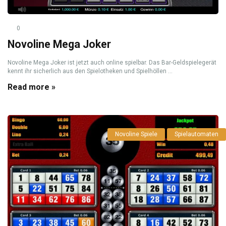
0
Novoline Mega Joker
Novoline Mega Joker ist jetzt auch online spielbar. Das Bar-Geldspielegerät
kennt ihr sicherlich aus den Spielotheken und Spielhöllen ...
Read more »
Novoline Spiele
Spielautomaten