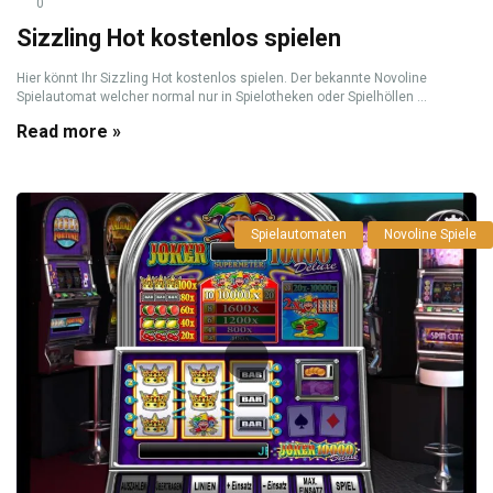
0
Sizzling Hot kostenlos spielen
Hier könnt Ihr Sizzling Hot kostenlos spielen. Der bekannte Novoline
Spielautomat welcher normal nur in Spielotheken oder Spielhöllen ...
Read more »
Spielautomaten
Novoline Spiele