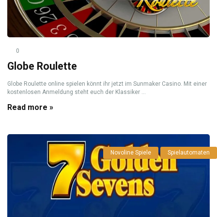
0
Globe Roulette
Globe Roulette online spielen könnt ihr jetzt im Sunmaker Casino. Mit einer
kostenlosen Anmeldung steht euch der Klassiker ...
Read more »
Novoline Spiele
Spielautomaten