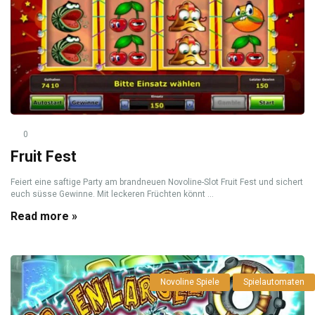
0
Fruit Fest
Feiert eine saftige Party am brandneuen Novoline-Slot Fruit Fest und sichert
euch süsse Gewinne. Mit leckeren Früchten könnt ...
Read more »
Novoline Spiele
Spielautomaten