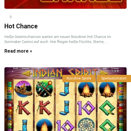
0
Hot Chance
Heiße Gewinnchancen warten am neuen Novoliner Hot Chance im
Sunmaker Casino auf euch. Hier fliegen heiße Früchte, Sterne, ...
Read more »
Novoline Spiele
Spielautomaten