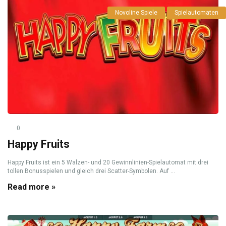
Novoline Spiele
Spielautomaten
0
Happy Fruits
Happy Fruits ist ein 5 Walzen- und 20 Gewinnlinien-Spielautomat mit drei
tollen Bonusspielen und gleich drei Scatter-Symbolen. Auf ...
Read more »