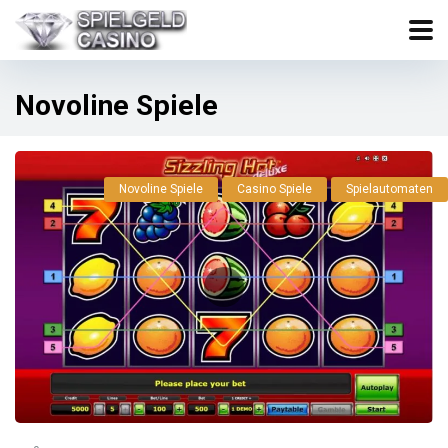
Novoline Spiele
Novoline Spiele
Casino Spiele
Spielautomaten