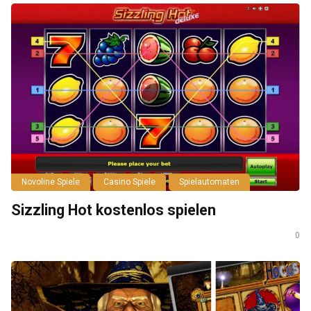
Novoline Spiele
Casino Spiele
Spielautomaten
Sizzling Hot kostenlos spielen
0