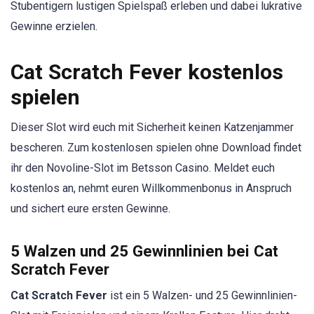
Stubentigern lustigen Spielspaß erleben und dabei lukrative
Gewinne erzielen.
Cat Scratch Fever kostenlos
spielen
Dieser Slot wird euch mit Sicherheit keinen Katzenjammer
bescheren. Zum kostenlosen spielen ohne Download findet
ihr den Novoline-Slot im Betsson Casino. Meldet euch
kostenlos an, nehmt euren Willkommenbonus in Anspruch
und sichert eure ersten Gewinne.
5 Walzen und 25 Gewinnlinien bei Cat
Scratch Fever
Cat Scratch Fever
ist ein 5 Walzen- und 25 Gewinnlinien-