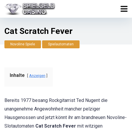
Cat Scratch Fever
Novoline Spiele
Spielautomaten
Inhalte
Anzeigen
Bereits 1977 besang Rockgitarrist Ted Nugent die
unangenehme Angewohnheit mancher pelziger
Hausgenossen und jetzt könnt ihr am brandneuen Novoline-
Slotautomaten
Cat Scratch Fever
mit witzigen