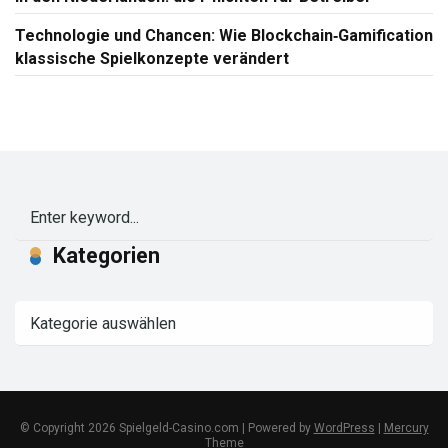
Technologie und Chancen: Wie Blockchain‑Gamification
klassische Spielkonzepte verändert
Kategorien
Kategorien
© Copyright 2026 Spielgeld-Casino.com | Powered by
WordPress
|
Mercury
Theme