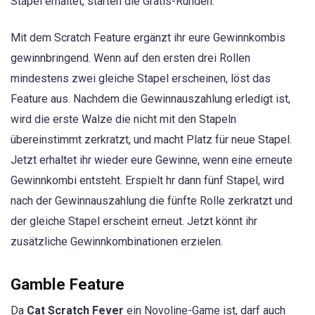
Stapel erhaltet, starten die Gratis-Runden.
Mit dem Scratch Feature ergänzt ihr eure Gewinnkombis
gewinnbringend. Wenn auf den ersten drei Rollen
mindestens zwei gleiche Stapel erscheinen, löst das
Feature aus. Nachdem die Gewinnauszahlung erledigt ist,
wird die erste Walze die nicht mit den Stapeln
übereinstimmt zerkratzt, und macht Platz für neue Stapel.
Jetzt erhaltet ihr wieder eure Gewinne, wenn eine erneute
Gewinnkombi entsteht. Erspielt hr dann fünf Stapel, wird
nach der Gewinnauszahlung die fünfte Rolle zerkratzt und
der gleiche Stapel erscheint erneut. Jetzt könnt ihr
zusätzliche Gewinnkombinationen erzielen.
Gamble Feature
Da
Cat Scratch Fever
ein Novoline-Game ist, darf auch