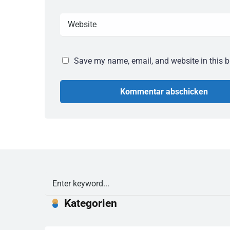
Save my name, email, and website in this b
Kategorien