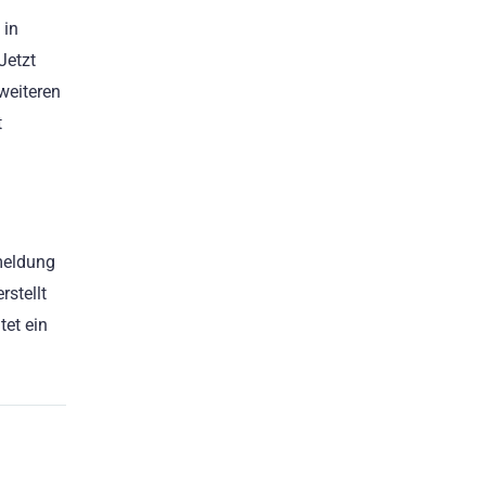
 in
Jetzt
weiteren
t
meldung
rstellt
tet ein