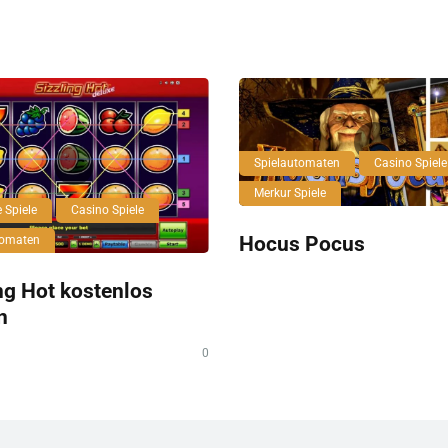
Spielautomaten
Casino Spiele
Merkur Spiele
 Spiele
Casino Spiele
Hocus Pocus
tomaten
ng Hot kostenlos
n
0