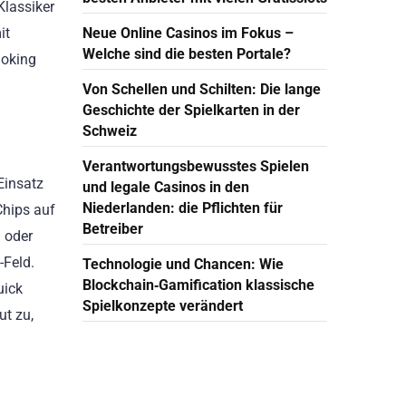
Klassiker
it
Neue Online Casinos im Fokus –
Welche sind die besten Portale?
moking
Von Schellen und Schilten: Die lange
Geschichte der Spielkarten in der
Schweiz
Verantwortungsbewusstes Spielen
Einsatz
und legale Casinos in den
Niederlanden: die Pflichten für
Chips auf
Betreiber
 oder
-Feld.
Technologie und Chancen: Wie
Blockchain‑Gamification klassische
uick
Spielkonzepte verändert
ut zu,