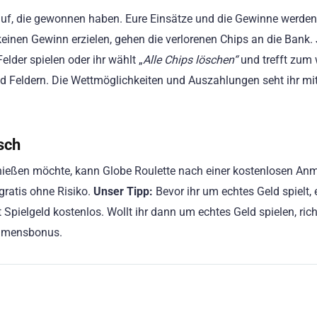
 auf, die gewonnen haben. Eure Einsätze und die Gewinne werden
keinen Gewinn erzielen, gehen die verlorenen Chips an die Bank. 
elder spielen oder ihr wählt „
Alle Chips löschen“
und trefft zum 
nd Feldern. Die Wettmöglichkeiten und Auszahlungen seht ihr mi
sch
enießen möchte, kann Globe Roulette nach einer kostenlosen An
gratis ohne Risiko.
Unser Tipp:
Bevor ihr um echtes Geld spielt, e
pielgeld kostenlos. Wollt ihr dann um echtes Geld spielen, rich
ommensbonus.