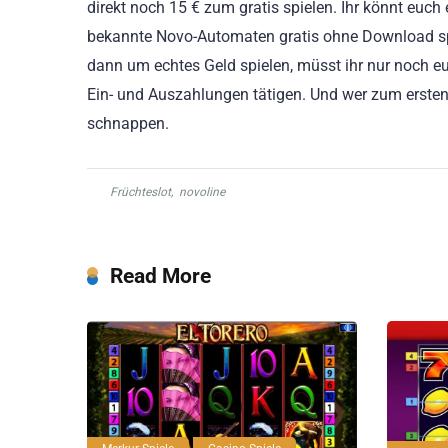
direkt noch 15 € zum gratis spielen. Ihr könnt euch
bekannte Novo-Automaten gratis ohne Download spiel
dann um echtes Geld spielen, müsst ihr nur noch e
Ein- und Auszahlungen tätigen. Und wer zum erste
schnappen.
Früchteslot
,
novoline
Read More