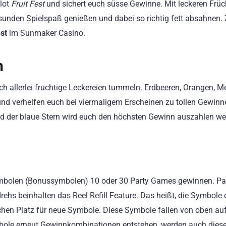
Slot
Fruit Fest
und sichert euch süsse Gewinne. Mit leckeren Früc
unden Spielspaß genießen und dabei so richtig fett absahnen
est
im Sunmaker Casino.
n
ch allerlei fruchtige Leckereien tummeln. Erdbeeren, Orangen, M
nd verhelfen euch bei viermaligem Erscheinen zu tollen Gewinn
und der blaue Stern wird euch den höchsten Gewinn auszahlen we
tysymbolen (Bonussymbolen) 10 oder 30 Party Games gewinnen. Pa
drehs beinhalten das Reel Refill Feature. Das heißt, die Symbole 
n Platz für neue Symbole. Diese Symbole fallen von oben auf 
ole erneut Gewinnkombinationen entstehen, werden auch diese