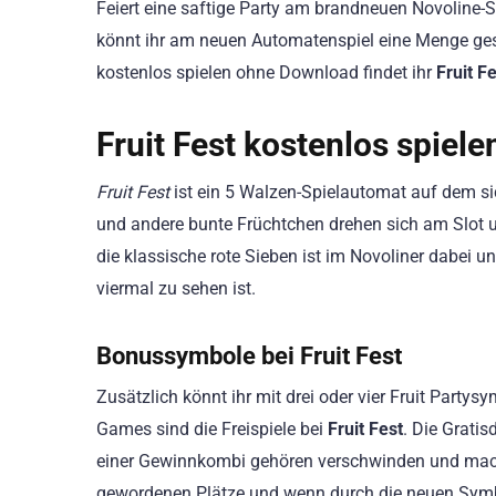
Feiert eine saftige Party am brandneuen Novoline-
könnt ihr am neuen Automatenspiel eine Menge ges
kostenlos spielen ohne Download findet ihr
Fruit F
Fruit Fest kostenlos spiele
Fruit Fest
ist ein 5 Walzen-Spielautomat auf dem si
und andere bunte Früchtchen drehen sich am Slot u
die klassische rote Sieben ist im Novoliner dabei 
viermal zu sehen ist.
Bonussymbole bei Fruit Fest
Zusätzlich könnt ihr mit drei oder vier Fruit Par
Games sind die Freispiele bei
Fruit Fest
. Die Gratis
einer Gewinnkombi gehören verschwinden und mache
gewordenen Plätze und wenn durch die neuen Symb