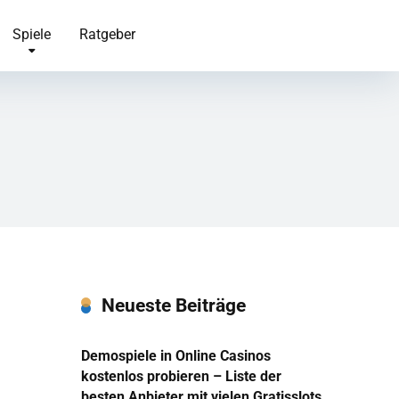
Spiele
Ratgeber
Neueste Beiträge
Demospiele in Online Casinos
kostenlos probieren – Liste der
besten Anbieter mit vielen Gratisslots