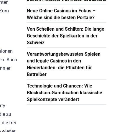
hten
. Zum
Neue Online Casinos im Fokus –
Welche sind die besten Portale?
Von Schellen und Schilten: Die lange
Geschichte der Spielkarten in der
Schweiz
elonen
Verantwortungsbewusstes Spielen
en. Auch
und legale Casinos in den
Niederlanden: die Pflichten für
nn er
Betreiber
Technologie und Chancen: Wie
Blockchain‑Gamification klassische
Spielkonzepte verändert
rty
die zu
die frei
 wieder