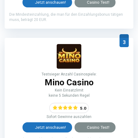
Jetzt anschauen!
Casino Test!
Die Mindesteinzahlung, die man für den Einzahlungsbonus tätigen
muss, beträgt 20 EUR.
3
Testsieger Anzahl Casinospiele:
Mino Casino
Kein Einsatzlimit
keine 5 Sekunden Regel
5.0
Sofort Gewinne auszahlen
Jetzt anschauen!
Casino Test!