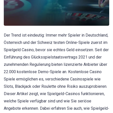
Der Trend ist eindeutig: Immer mehr Spieler in Deutschland,
Österreich und der Schweiz testen Online-Spiele zuerst im
Spielgeld Casino, bevor sie echtes Geld einsetzen. Seit der
Einführung des Glücksspielstaatsvertrags 2021 und der
zunehmenden Regulierung bieten lizenzierte Anbieter über
22.000 kostenlose Demo-Spiele an. Kostenlose Casino
Spiele ermöglichen es, verschiedene Casinospiele wie
Slots, Blackjack oder Roulette ohne Risiko auszuprobieren.
Dieser Artikel zeigt, wie Spielgeld-Casinos funktionieren,
welche Spiele verfügbar sind und wie Sie seriöse
Angebote erkennen. Dabei erfahren Sie auch, wie Spielgeld-