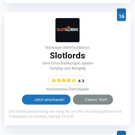
16
Testsieger Mehrfachbonus:
Slotlords
ohne Einschränkungen spielen
Fastplay und Autoplay
4.3
Haufenweise Demospiele
Jetzt anschauen!
Casino Test!
Die Mindesteinzahlung, die nötig ist, um den Einzahlungsbonus mit
Freispielen zu erhalten, beträgt 20 EUR.