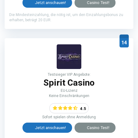
Jetzt anschauen!
Casino Test!
Die Mindesteinzahlung, die nötig ist, um den Einzahlungsbonus zu
erhalten, beträgt 20 EUR.
14
Testsieger VIP Angebote:
Spirit Casino
EU-Lizenz
Keine Einschränkungen
4.5
Sofort spielen ohne Anmeldung
Jetzt anschauen!
Casino Test!