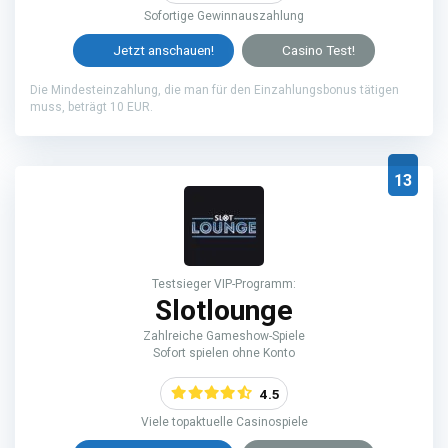
Sofortige Gewinnauszahlung
Jetzt anschauen!
Casino Test!
Die Mindesteinzahlung, die man für den Einzahlungsbonus tätigen
muss, beträgt 10 EUR.
13
Testsieger VIP-Programm:
Slotlounge
Zahlreiche Gameshow-Spiele
Sofort spielen ohne Konto
4.5
Viele topaktuelle Casinospiele