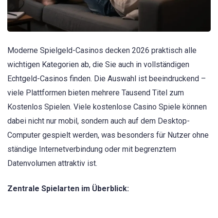
Moderne Spielgeld-Casinos decken 2026 praktisch alle
wichtigen Kategorien ab, die Sie auch in vollständigen
Echtgeld-Casinos finden. Die Auswahl ist beeindruckend –
viele Plattformen bieten mehrere Tausend Titel zum
Kostenlos Spielen. Viele kostenlose Casino Spiele können
dabei nicht nur mobil, sondern auch auf dem Desktop-
Computer gespielt werden, was besonders für Nutzer ohne
ständige Internetverbindung oder mit begrenztem
Datenvolumen attraktiv ist.
Zentrale Spielarten im Überblick: