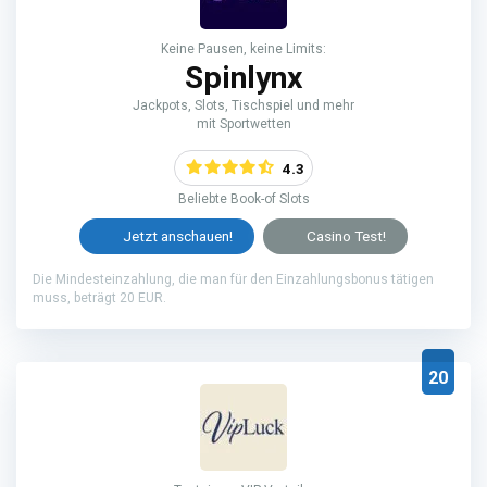
Keine Pausen, keine Limits:
Spinlynx
Jackpots, Slots, Tischspiel und mehr
mit Sportwetten
4.3
Beliebte Book-of Slots
Jetzt anschauen!
Casino Test!
Die Mindesteinzahlung, die man für den Einzahlungsbonus tätigen
muss, beträgt 20 EUR.
20