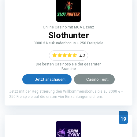
Online Casino mit MGA Lizenz
Slothunter
3000 € Neukundenbonus + 250 Freispiele
4.3
Die besten Casinospiele der gesamten
Branche
Jetzt anschauen!
Casino Test!
Jetzt mit der Registrierung den Willkommensbonus bis zu 3000 € +
250 Freispiele auf die ersten vier Einzahlungen sichern.
19