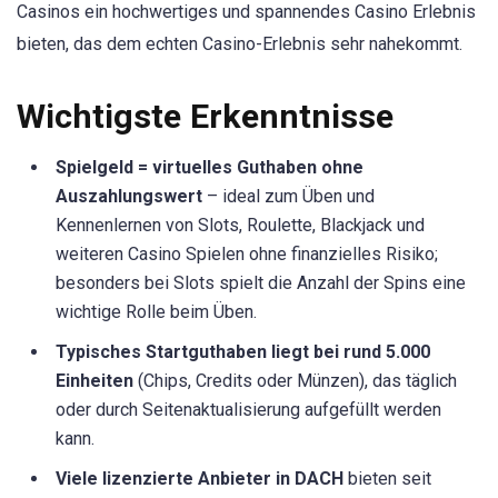
Casinos ein hochwertiges und spannendes Casino Erlebnis
bieten, das dem echten Casino-Erlebnis sehr nahekommt.
Wichtigste Erkenntnisse
Spielgeld = virtuelles Guthaben ohne
Auszahlungswert
– ideal zum Üben und
Kennenlernen von Slots, Roulette, Blackjack und
weiteren Casino Spielen ohne finanzielles Risiko;
besonders bei Slots spielt die Anzahl der Spins eine
wichtige Rolle beim Üben.
Typisches Startguthaben liegt bei rund 5.000
Einheiten
(Chips, Credits oder Münzen), das täglich
oder durch Seitenaktualisierung aufgefüllt werden
kann.
Viele lizenzierte Anbieter in DACH
bieten seit