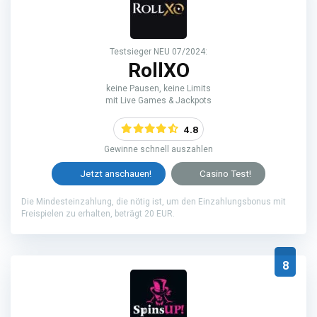
Testsieger NEU 07/2024:
RollXO
keine Pausen, keine Limits
mit Live Games & Jackpots
4.8
Gewinne schnell auszahlen
Jetzt anschauen!
Casino Test!
Die Mindesteinzahlung, die nötig ist, um den Einzahlungsbonus mit
Freispielen zu erhalten, beträgt 20 EUR.
8