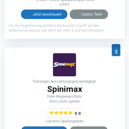
10.000+ Online Spielautomaten ohne
Limits
Jetzt anschauen!
Casino Test!
Für die Registrierung erhalten Neukunden Zugriff auf den
Willkommensbonus von 300% bis 3500 € und 550 Freispiele.
2
Testsieger Auszahlungsgescwindigkeit:
Spinimax
Viele Megaways-Slots
ohne Limits spielen
5.0
Lukrative Spielangebote