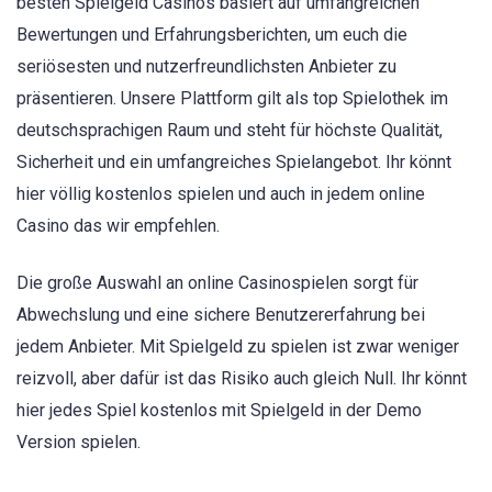
besten Spielgeld Casinos basiert auf umfangreichen
Bewertungen und Erfahrungsberichten, um euch die
seriösesten und nutzerfreundlichsten Anbieter zu
präsentieren. Unsere Plattform gilt als top Spielothek im
deutschsprachigen Raum und steht für höchste Qualität,
Sicherheit und ein umfangreiches Spielangebot. Ihr könnt
hier völlig kostenlos spielen und auch in jedem online
Casino das wir empfehlen.
Die große Auswahl an online Casinospielen sorgt für
Abwechslung und eine sichere Benutzererfahrung bei
jedem Anbieter. Mit Spielgeld zu spielen ist zwar weniger
reizvoll, aber dafür ist das Risiko auch gleich Null. Ihr könnt
hier jedes Spiel kostenlos mit Spielgeld in der Demo
Version spielen.