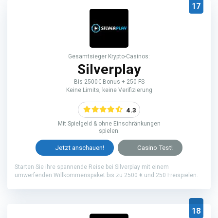
17
Gesamtsieger Krypto-Casinos:
Silverplay
Bis 2500€ Bonus + 250 FS
Keine Limits, keine Verifizierung
4.3
Mit Spielgeld & ohne Einschränkungen
spielen.
Jetzt anschauen!
Casino Test!
Starten Sie ihre spannende Reise bei Silverplay mit einem
umwerfenden Willkommenspaket bis zu 2500 € und 250 Freispielen.
18