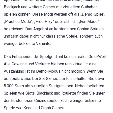
Blackjack und weitere Games mit virtuellem Guthaben
spielen können. Diese Modi werden oft als „Demo-Spiel”,
„Practice Mode”, „Free Play” oder schlicht „Fun Mode”
bezeichnet. Das Angebot an kostenlosen Casino Spielen
umfasst dabei nicht nur klassische Spiele, sondern auch
weniger bekannte Varianten.
Das Entscheidende: Spielgeld hat keinen realen Geld-Wert.
Alle Gewinne und Verluste bleiben rein virtuell – eine
Auszahlung ist im Demo-Modus nicht möglich. Wenn Sie
beispielsweise bei StarGames starten, erhalten Sie etwa
5.000 Stars als virtuelles Startguthaben. Neben beliebten
Spielen wie Slots, Blackjack und Roulette finden Sie unter
den kostenlosen Casinospielen auch weniger bekannte
Spiele wie Keno und Crash Games.