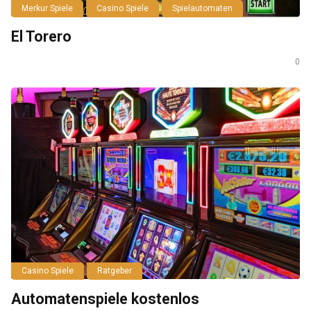
Merkur Spiele
Casino Spiele
Spielautomaten
El Torero
0
Casino Spiele
Ratgeber
Automatenspiele kostenlos