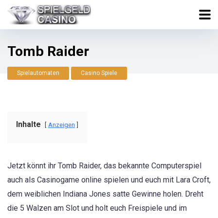
Tomb Raider
Spielautomaten
Casino Spiele
Inhalte
Anzeigen
Jetzt könnt ihr Tomb Raider, das bekannte Computerspiel
auch als Casinogame online spielen und euch mit Lara Croft,
dem weiblichen Indiana Jones satte Gewinne holen. Dreht
die 5 Walzen am Slot und holt euch Freispiele und im