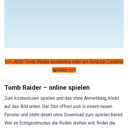
>>> Jetzt Tomb Raider kostenlos oder um Geld bei Casumo
spielen <<<
Tomb Raider – online spielen
Zum kostenlosen spielen und das ohne Anmeldung, klickt
auf das Bild unten. Der Slot öffnet sich in einem neuen
Fenster und steht direkt ohne Download zum spielen bereit.
Wer im Echtgeldmodus die Rollen drehen will, findet die