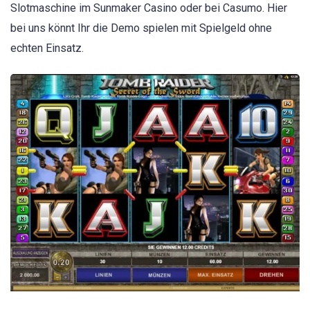
Slotmaschine im Sunmaker Casino oder bei Casumo. Hier
bei uns könnt Ihr die Demo spielen mit Spielgeld ohne
echten Einsatz.