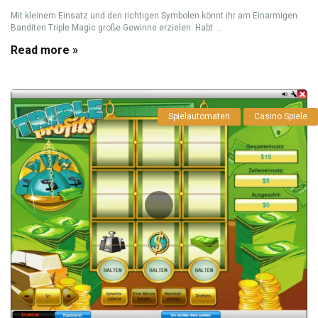
Mit kleinem Einsatz und den richtigen Symbolen könnt ihr am Einarmigen
Banditen Triple Magic große Gewinne erzielen. Habt ...
Read more »
Spielautomaten
Casino Spiele