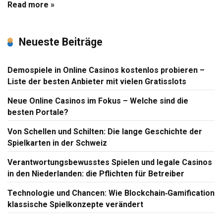
Read more »
Neueste Beiträge
Demospiele in Online Casinos kostenlos probieren –
Liste der besten Anbieter mit vielen Gratisslots
Neue Online Casinos im Fokus – Welche sind die
besten Portale?
Von Schellen und Schilten: Die lange Geschichte der
Spielkarten in der Schweiz
Verantwortungsbewusstes Spielen und legale Casinos
in den Niederlanden: die Pflichten für Betreiber
Technologie und Chancen: Wie Blockchain‑Gamification
klassische Spielkonzepte verändert