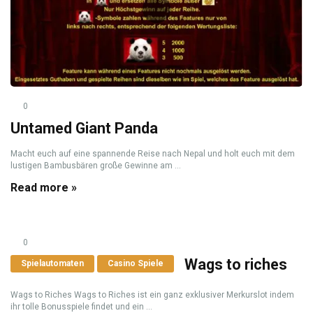
0
Untamed Giant Panda
Macht euch auf eine spannende Reise nach Nepal und holt euch mit dem
lustigen Bambusbären große Gewinne am ...
Read more »
0
Wags to riches
Spielautomaten
Casino Spiele
Wags to Riches Wags to Riches ist ein ganz exklusiver Merkurslot indem
ihr tolle Bonusspiele findet und ein ...