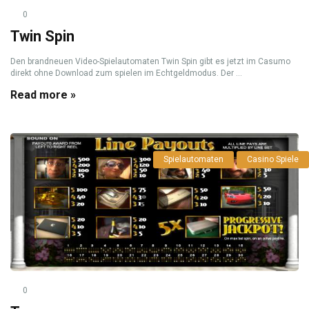
0
Twin Spin
Den brandneuen Video-Spielautomaten Twin Spin gibt es jetzt im Casumo
direkt ohne Download zum spielen im Echtgeldmodus. Der ...
Read more »
Spielautomaten
Casino Spiele
0