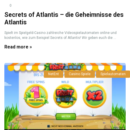
0
Secrets of Atlantis – die Geheimnisse des
Atlantis
Spielt im Spielgeld-Casino zahlreiche Videospielautomaten online und
kostenlos, wie zum Beispiel Secrets of Atlantis! Wir geben euch die ...
Read more »
NetEnt
Casino Spiele
Spielautomaten