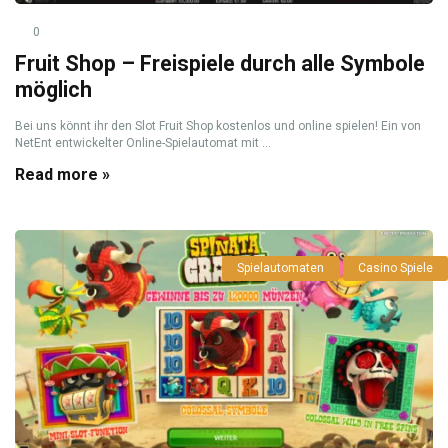
0
Fruit Shop – Freispiele durch alle Symbole
möglich
Bei uns könnt ihr den Slot Fruit Shop kostenlos und online spielen! Ein von
NetEnt entwickelter Online-Spielautomat mit ...
Read more »
Spielautomaten
Casino Spiele