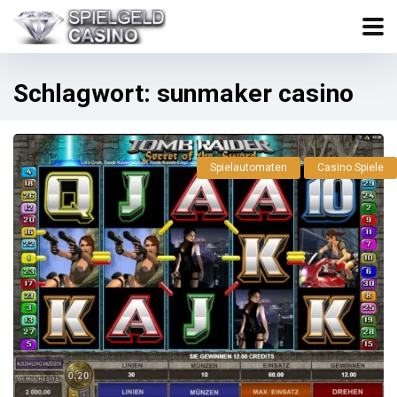
Schlagwort:
sunmaker casino
Spielautomaten
Casino Spiele