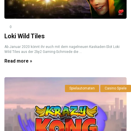
0
Loki Wild Tiles
Ab Januar 2020 könnt ihr euch mit dem nagelneuen Kaskaden-Slot Loki
Wild Tiles aus der 2by2 Gaming-Schmiede die ...
Read more »
Spielautomaten
Casino Spiele