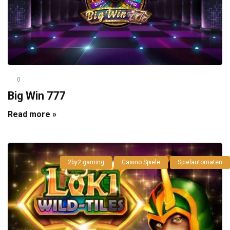
0
Big Win 777
Read more »
2by2 gaming
Casino Spiele
Spielautomaten