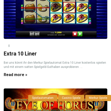
0
Extra 10 Liner
Bei uns könnt ihr den Merkur Spielautomat Extra 10 Liner kostenlos spielen
und mit einem satten Spielgeld-Guthaben ausprobieren. ...
Read more »
Spielautomaten
Casino Spiele
Merkur Spiele