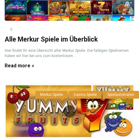
0
Alle Merkur Spiele im Überblick
Hier findet Ihr eine Übersicht aller Merkur Spiele. Die farbigen Spielnamen
haben wir hier bei uns zum kostenlosen ...
Read more »
Merkur Spiele
Casino Spiele
Spielautomaten