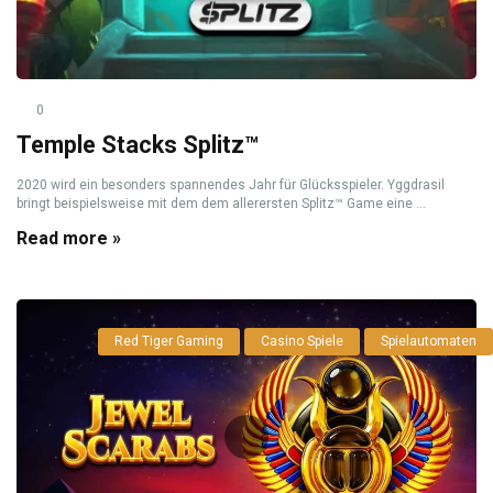
0
Temple Stacks Splitz™
2020 wird ein besonders spannendes Jahr für Glücksspieler. Yggdrasil
bringt beispielsweise mit dem dem allerersten Splitz™ Game eine ...
Read more »
Red Tiger Gaming
Casino Spiele
Spielautomaten