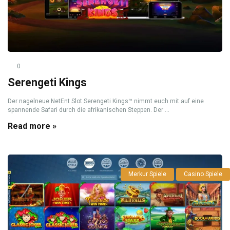
0
Serengeti Kings
Der nagelneue NetEnt Slot Serengeti Kings™ nimmt euch mit auf eine
spannende Safari durch die afrikanischen Steppen. Der ...
Read more »
Merkur Spiele
Casino Spiele