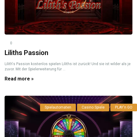
0
Liliths Passion
Lilith's Passion kostenlos spielen Liliths ist zurück! Und sie ist wilder als je
zuvor. Mit der Spielerweiterung für ...
Read more »
Spielautomaten
Casino Spiele
PLAY'n GO