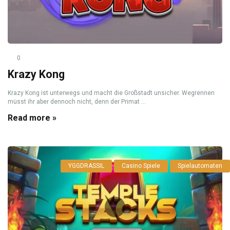
0
Krazy Kong
Krazy Kong ist unterwegs und macht die Großstadt unsicher. Wegrennen
müsst ihr aber dennoch nicht, denn der Primat ...
Read more »
YGGDRASSIL
Casino Spiele
Spielautomaten