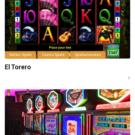
Merkur Spiele
Casino Spiele
Spielautomaten
El Torero
0