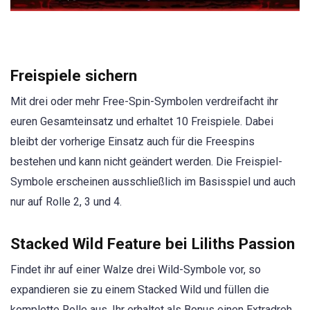
Freispiele sichern
Mit drei oder mehr Free-Spin-Symbolen verdreifacht ihr
euren Gesamteinsatz und erhaltet 10 Freispiele. Dabei
bleibt der vorherige Einsatz auch für die Freespins
bestehen und kann nicht geändert werden. Die Freispiel-
Symbole erscheinen ausschließlich im Basisspiel und auch
nur auf Rolle 2, 3 und 4.
Stacked Wild Feature bei Liliths Passion
Findet ihr auf einer Walze drei Wild-Symbole vor, so
expandieren sie zu einem Stacked Wild und füllen die
komplette Rolle aus. Ihr erhaltet als Bonus einen Extradreh,