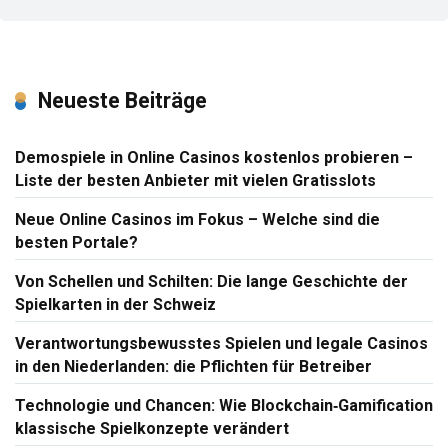
Neueste Beiträge
Demospiele in Online Casinos kostenlos probieren –
Liste der besten Anbieter mit vielen Gratisslots
Neue Online Casinos im Fokus – Welche sind die
besten Portale?
Von Schellen und Schilten: Die lange Geschichte der
Spielkarten in der Schweiz
Verantwortungsbewusstes Spielen und legale Casinos
in den Niederlanden: die Pflichten für Betreiber
Technologie und Chancen: Wie Blockchain‑Gamification
klassische Spielkonzepte verändert