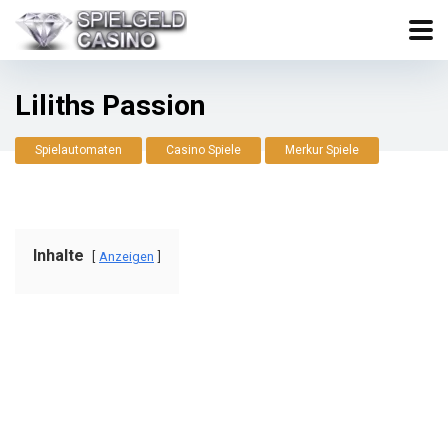
Liliths Passion
Spielautomaten
Casino Spiele
Merkur Spiele
Inhalte
Anzeigen