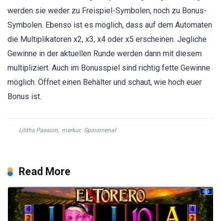
werden sie weder zu Freispiel-Symbolen, noch zu Bonus-
Symbolen. Ebenso ist es möglich, dass auf dem Automaten
die Multiplikatoren x2, x3, x4 oder x5 erscheinen. Jegliche
Gewinne in der aktuellen Runde werden dann mit diesem
multipliziert. Auch im Bonusspiel sind richtig fette Gewinne
möglich. Öffnet einen Behälter und schaut, wie hoch euer
Bonus ist.
Liliths Passion
,
merkur
,
Spinomenal
Read More