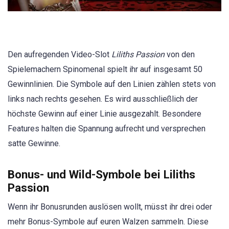
Den aufregenden Video-Slot
Liliths Passion
von den
Spielemachern Spinomenal spielt ihr auf insgesamt 50
Gewinnlinien. Die Symbole auf den Linien zählen stets von
links nach rechts gesehen. Es wird ausschließlich der
höchste Gewinn auf einer Linie ausgezahlt. Besondere
Features halten die Spannung aufrecht und versprechen
satte Gewinne.
Bonus- und Wild-Symbole bei Liliths
Passion
Wenn ihr Bonusrunden auslösen wollt, müsst ihr drei oder
mehr Bonus-Symbole auf euren Walzen sammeln. Diese