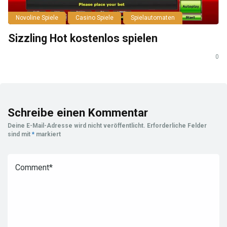
Novoline Spiele
Casino Spiele
Spielautomaten
Sizzling Hot kostenlos spielen
0
Schreibe einen Kommentar
Deine E-Mail-Adresse wird nicht veröffentlicht.
Erforderliche Felder
sind mit
*
markiert