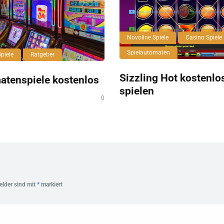
Novoline Spiele
Casino Spiele
Spielautomaten
piele
Ratgeber
Sizzling Hot kostenlo
atenspiele kostenlos
spielen
0
Felder sind mit
*
markiert