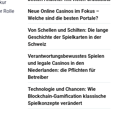
kur
r Rolle
Neue Online Casinos im Fokus –
Welche sind die besten Portale?
Von Schellen und Schilten: Die lange
Geschichte der Spielkarten in der
Schweiz
Verantwortungsbewusstes Spielen
und legale Casinos in den
Niederlanden: die Pflichten für
Betreiber
Technologie und Chancen: Wie
Blockchain‑Gamification klassische
Spielkonzepte verändert