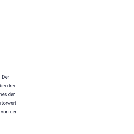
. Der
bei drei
nes der
atorwert
t von der