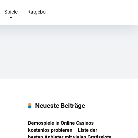
Spiele
Ratgeber
Neueste Beiträge
Demospiele in Online Casinos
kostenlos probieren – Liste der
besten Anbieter mit vielen Gratisslots