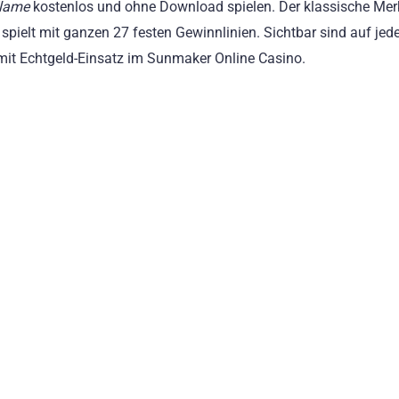
Flame
kostenlos und ohne Download spielen. Der klassische Mer
pielt mit ganzen 27 festen Gewinnlinien. Sichtbar sind auf jede
 mit Echtgeld-Einsatz im Sunmaker Online Casino.