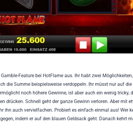
 Gamble-Feature bei HotFlame aus. Ihr habt zwei Möglichkeiten,
ich die Summe beispielsweise verdoppeln. Ihr müsst nur auf die 
ermöglicht noch höhere Gewinne, ist aber auch ein wenig tricky, 
en drücken. Schnell geht der ganze Gewinn verloren. Aber mit e
r ihn auch vervielfachen. Probiert es einfach einmal aus! Wer k
tgegen, indem er auf den blauen Geldsack geht. Danach kehrt 