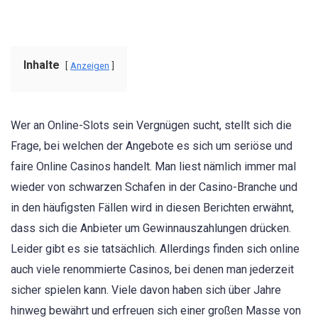
Inhalte
Anzeigen
Wer an Online-Slots sein Vergnügen sucht, stellt sich die
Frage, bei welchen der Angebote es sich um seriöse und
faire Online Casinos handelt. Man liest nämlich immer mal
wieder von schwarzen Schafen in der Casino-Branche und
in den häufigsten Fällen wird in diesen Berichten erwähnt,
dass sich die Anbieter um Gewinnauszahlungen drücken.
Leider gibt es sie tatsächlich. Allerdings finden sich online
auch viele renommierte Casinos, bei denen man jederzeit
sicher spielen kann. Viele davon haben sich über Jahre
hinweg bewährt und erfreuen sich einer großen Masse von