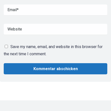
Save my name, email, and website in this browser for
the next time I comment.