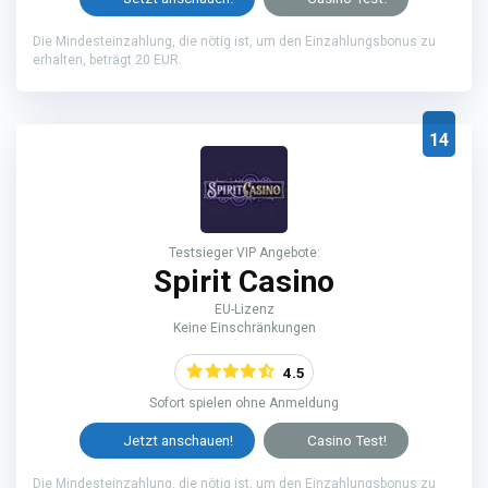
Die Mindesteinzahlung, die nötig ist, um den Einzahlungsbonus zu
erhalten, beträgt 20 EUR.
14
Testsieger VIP Angebote:
Spirit Casino
EU-Lizenz
Keine Einschränkungen
4.5
Sofort spielen ohne Anmeldung
Jetzt anschauen!
Casino Test!
Die Mindesteinzahlung, die nötig ist, um den Einzahlungsbonus zu