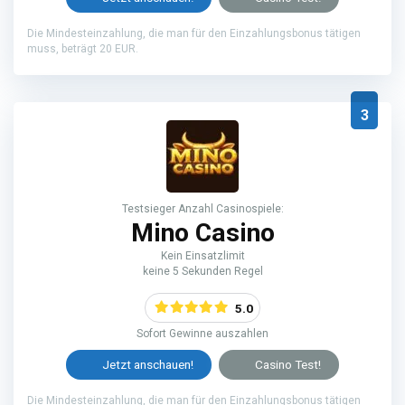
Die Mindesteinzahlung, die man für den Einzahlungsbonus tätigen
muss, beträgt 20 EUR.
3
Testsieger Anzahl Casinospiele:
Mino Casino
Kein Einsatzlimit
keine 5 Sekunden Regel
5.0
Sofort Gewinne auszahlen
Jetzt anschauen!
Casino Test!
Die Mindesteinzahlung, die man für den Einzahlungsbonus tätigen