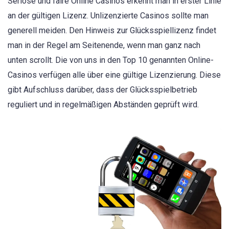
Seriöse und faire Online Casinos erkennt man in erster Linie
an der gültigen Lizenz. Unlizenzierte Casinos sollte man
generell meiden. Den Hinweis zur Glücksspiellizenz findet
man in der Regel am Seitenende, wenn man ganz nach
unten scrollt. Die von uns in den Top 10 genannten Online-
Casinos verfügen alle über eine gültige Lizenzierung. Diese
gibt Aufschluss darüber, dass der Glücksspielbetrieb
reguliert und in regelmäßigen Abständen geprüft wird.