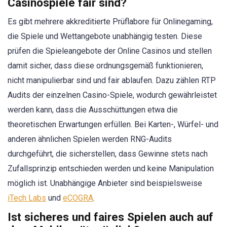
Casinospiele fair sind?
Es gibt mehrere akkreditierte Prüflabore für Onlinegaming,
die Spiele und Wettangebote unabhängig testen. Diese
prüfen die Spieleangebote der Online Casinos und stellen
damit sicher, dass diese ordnungsgemäß funktionieren,
nicht manipulierbar sind und fair ablaufen. Dazu zählen RTP
Audits der einzelnen Casino-Spiele, wodurch gewährleistet
werden kann, dass die Ausschüttungen etwa die
theoretischen Erwartungen erfüllen. Bei Karten-, Würfel- und
anderen ähnlichen Spielen werden RNG-Audits
durchgeführt, die sicherstellen, dass Gewinne stets nach
Zufallsprinzip entschieden werden und keine Manipulation
möglich ist. Unabhängige Anbieter sind beispielsweise
iTech Labs
und
eCOGRA
.
Ist sicheres und faires Spielen auch auf