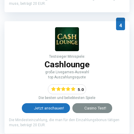
muss, beträgt 20 EUR.
4
Testsieger Minispiele:
Cashlounge
große Livegames-Auswahl
top Auszahlungsquote
5.0
Die besten und beliebtesten Spiele
Jetzt anschauen!
Casino Test!
Die Mindesteinzahlung, die man für den Einzahlungsbonus tätigen
muss, beträgt 20 EUR.