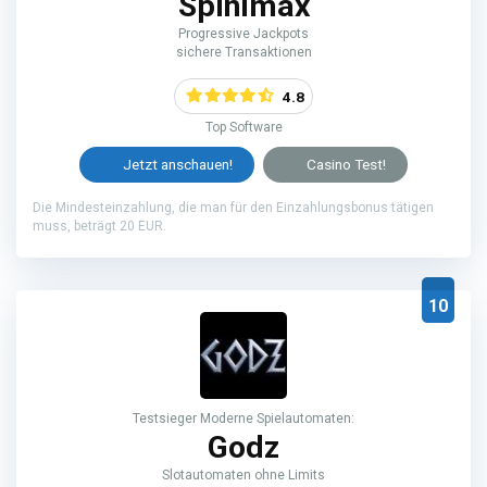
Spinimax
Progressive Jackpots
sichere Transaktionen
4.8
Top Software
Jetzt anschauen!
Casino Test!
Die Mindesteinzahlung, die man für den Einzahlungsbonus tätigen
muss, beträgt 20 EUR.
10
Testsieger Moderne Spielautomaten:
Godz
Slotautomaten ohne Limits