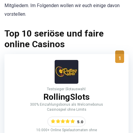
Mitgliedern. Im Folgenden wollen wir euch einige davon
vorstellen.
Top 10 seriöse und faire
online Casinos
1
Testsieger Slotauswahl:
RollingSlots
300% Einzahlungsbonus als Welcomebonus
Casinospiel ohne Limits
5.0
10.000+ Online Spielautomaten ohne