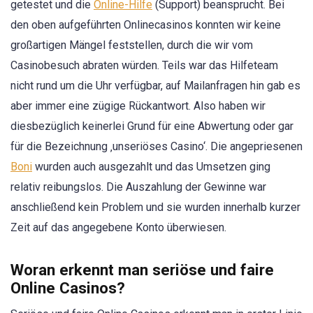
getestet und die
Online-Hilfe
(Support) beansprucht. Bei
den oben aufgeführten Onlinecasinos konnten wir keine
großartigen Mängel feststellen, durch die wir vom
Casinobesuch abraten würden. Teils war das Hilfeteam
nicht rund um die Uhr verfügbar, auf Mailanfragen hin gab es
aber immer eine zügige Rückantwort. Also haben wir
diesbezüglich keinerlei Grund für eine Abwertung oder gar
für die Bezeichnung ‚unseriöses Casino‘. Die angepriesenen
Boni
wurden auch ausgezahlt und das Umsetzen ging
relativ reibungslos. Die Auszahlung der Gewinne war
anschließend kein Problem und sie wurden innerhalb kurzer
Zeit auf das angegebene Konto überwiesen.
Woran erkennt man seriöse und faire
Online Casinos?