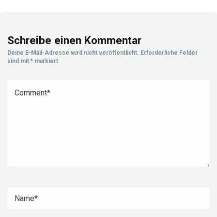
Schreibe einen Kommentar
Deine E-Mail-Adresse wird nicht veröffentlicht.
Erforderliche Felder
sind mit
*
markiert