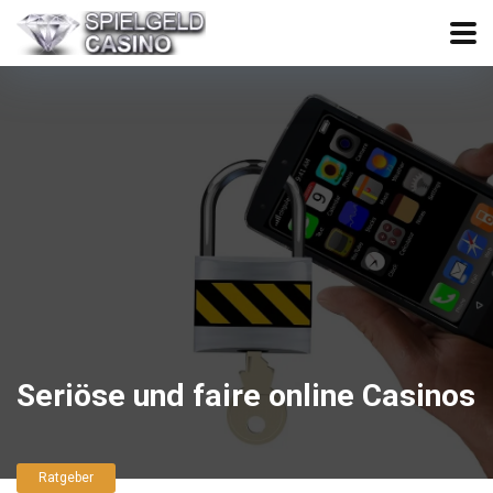
Seriöse und faire online Casinos
Ratgeber