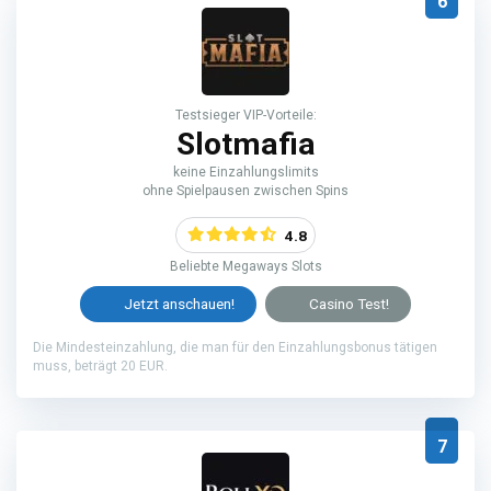
6
Testsieger VIP-Vorteile:
Slotmafia
keine Einzahlungslimits
ohne Spielpausen zwischen Spins
4.8
Beliebte Megaways Slots
Jetzt anschauen!
Casino Test!
Die Mindesteinzahlung, die man für den Einzahlungsbonus tätigen
muss, beträgt 20 EUR.
7