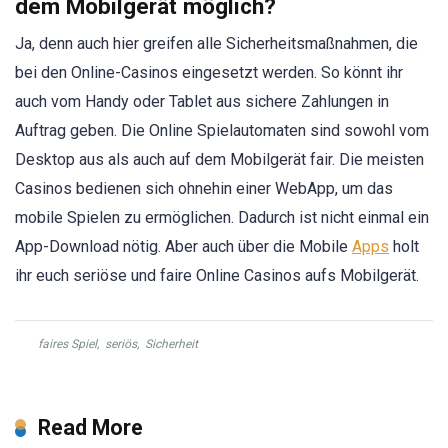
dem Mobilgerät möglich?
Ja, denn auch hier greifen alle Sicherheitsmaßnahmen, die
bei den Online-Casinos eingesetzt werden. So könnt ihr
auch vom Handy oder Tablet aus sichere Zahlungen in
Auftrag geben. Die Online Spielautomaten sind sowohl vom
Desktop aus als auch auf dem Mobilgerät fair. Die meisten
Casinos bedienen sich ohnehin einer WebApp, um das
mobile Spielen zu ermöglichen. Dadurch ist nicht einmal ein
App-Download nötig. Aber auch über die Mobile
Apps
holt
ihr euch seriöse und faire Online Casinos aufs Mobilgerät.
faires Spiel
,
seriös
,
Sicherheit
Read More