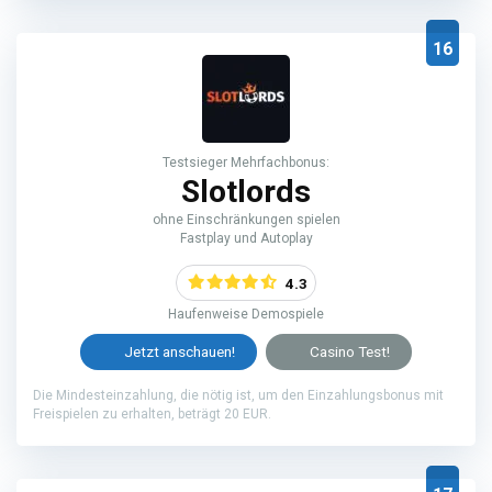
16
Testsieger Mehrfachbonus:
Slotlords
ohne Einschränkungen spielen
Fastplay und Autoplay
4.3
Haufenweise Demospiele
Jetzt anschauen!
Casino Test!
Die Mindesteinzahlung, die nötig ist, um den Einzahlungsbonus mit
Freispielen zu erhalten, beträgt 20 EUR.