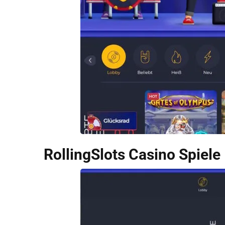
RollingSlots Casino Spiele