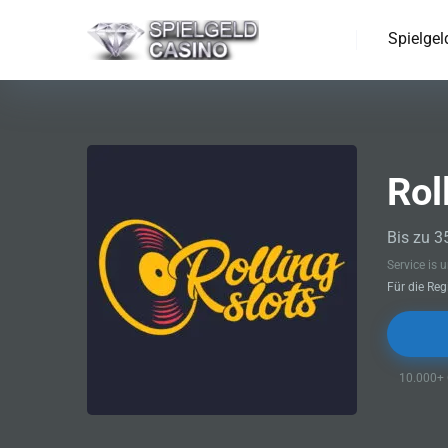
Spielgel
Rol
Bis zu 3
Service is 
Für die Re
10.000+ 