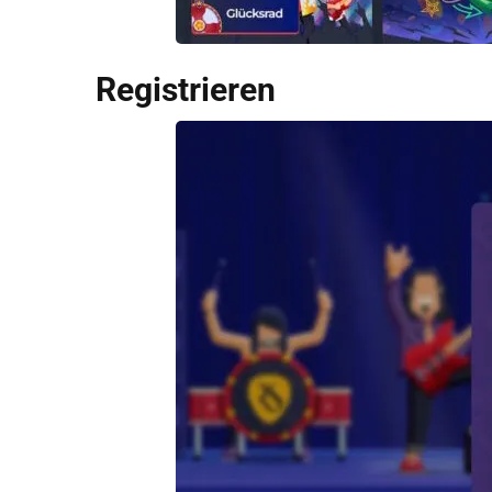
Registrieren