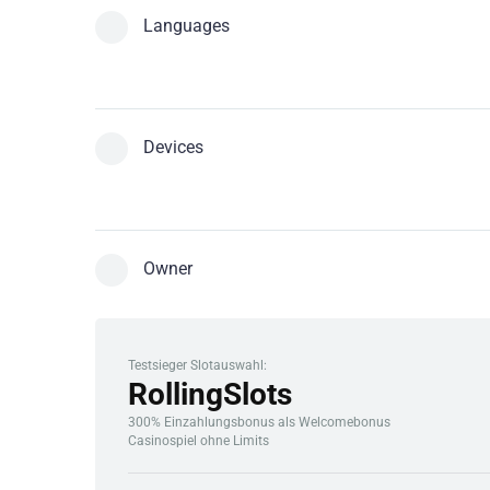
Languages
Devices
Owner
Testsieger Slotauswahl:
RollingSlots
300% Einzahlungsbonus als Welcomebonus
Casinospiel ohne Limits