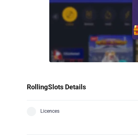
RollingSlots Details
Licences