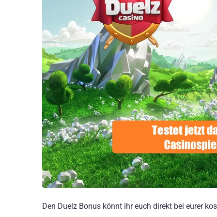
Den Duelz Bonus könnt ihr euch direkt bei eurer ko