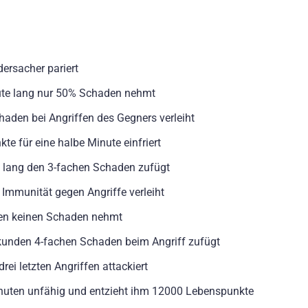
idersacher pariert
inute lang nur 50% Schaden nehmt
aden bei Angriffen des Gegners verleiht
te für eine halbe Minute einfriert
n lang den 3-fachen Schaden zufügt
 Immunität gegen Angriffe verleiht
den keinen Schaden nehmt
ekunden 4-fachen Schaden beim Angriff zufügt
drei letzten Angriffen attackiert
Minuten unfähig und entzieht ihm 12000 Lebenspunkte