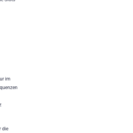
ur im
equenzen
z
 die