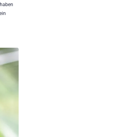
thaben
ein