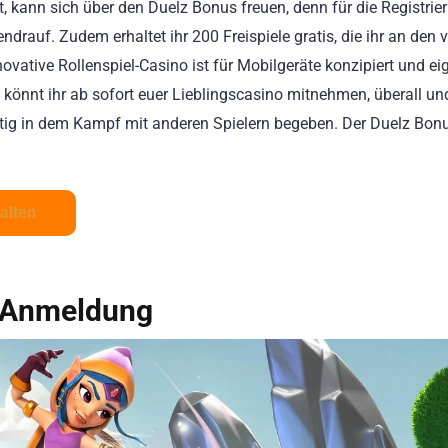
, kann sich über den Duelz Bonus freuen, denn für die Registrie
auf. Zudem erhaltet ihr 200 Freispiele gratis, die ihr an den v
vative Rollenspiel-Casino ist für Mobilgeräte konzipiert und ei
 könnt ihr ab sofort euer Lieblingscasino mitnehmen, überall un
itig in dem Kampf mit anderen Spielern begeben. Der Duelz Bon
alten
r Anmeldung