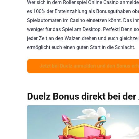
Wer sich in dem Rollenspiel Online Casino anmeldet
es 100% der Ersteinzahlung als Bonusguthaben obendr
Spielautomaten im Casino einsetzen könnt. Das inno
weniger für das Spiel am Desktop. Perfekt! Denn so
jeder Zeit an den Walzen drehen und euch gleichze
ermöglicht euch einen guten Start in die Schlacht.
Jetzt bei Duelz anmelden und den Bonus erh
Duelz Bonus direkt bei de