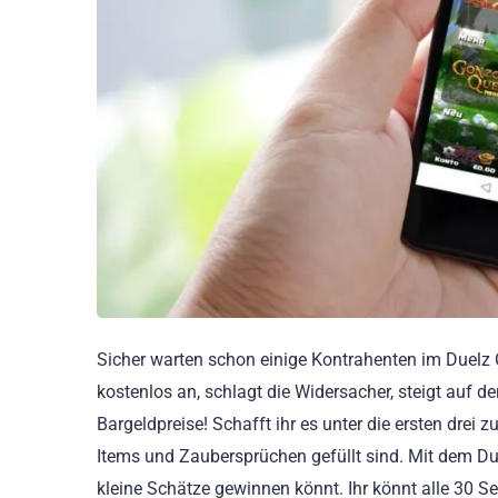
Sicher warten schon einige Kontrahenten im Duelz 
kostenlos an, schlagt die Widersacher, steigt auf d
Bargeldpreise! Schafft ihr es unter die ersten drei 
Items und Zaubersprüchen gefüllt sind. Mit dem Du
kleine Schätze gewinnen könnt. Ihr könnt alle 30 