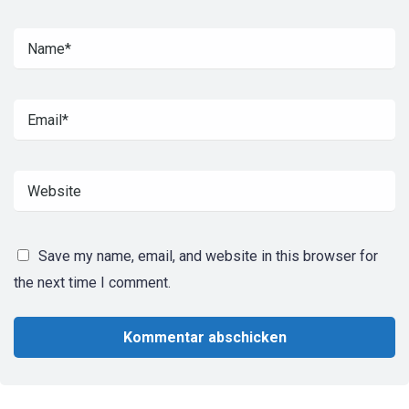
Save my name, email, and website in this browser for
the next time I comment.