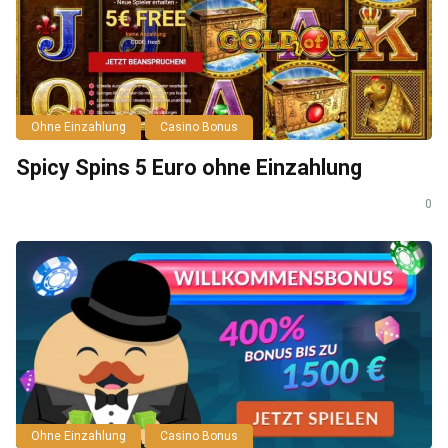
Ohne Einzahlung
Casino Bonus
Spicy Spins 5 Euro ohne Einzahlung
0
Ohne Einzahlung
Casino Bonus