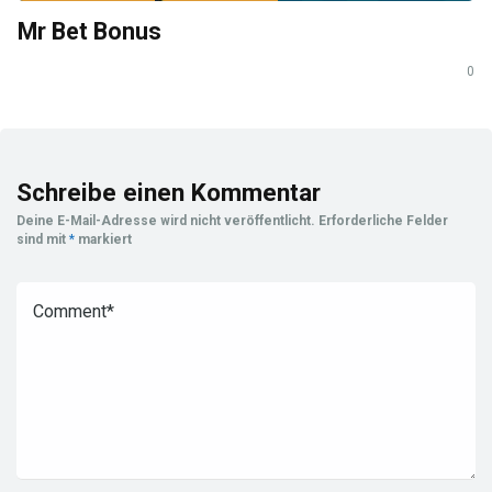
Mr Bet Bonus
0
Schreibe einen Kommentar
Deine E-Mail-Adresse wird nicht veröffentlicht.
Erforderliche Felder
sind mit
*
markiert