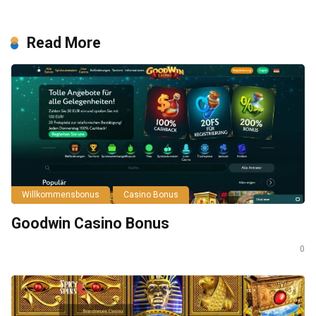
Read More
Willkommensbonus
Casino Bonus
Goodwin Casino Bonus
0