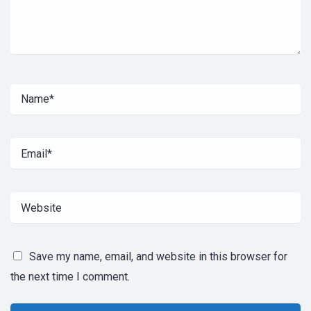
Save my name, email, and website in this browser for
the next time I comment.