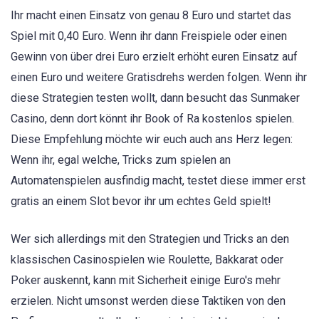
Ihr macht einen Einsatz von genau 8 Euro und startet das
Spiel mit 0,40 Euro. Wenn ihr dann Freispiele oder einen
Gewinn von über drei Euro erzielt erhöht euren Einsatz auf
einen Euro und weitere Gratisdrehs werden folgen. Wenn ihr
diese Strategien testen wollt, dann besucht das Sunmaker
Casino, denn dort könnt ihr Book of Ra kostenlos spielen.
Diese Empfehlung möchte wir euch auch ans Herz legen:
Wenn ihr, egal welche, Tricks zum spielen an
Automatenspielen ausfindig macht, testet diese immer erst
gratis an einem Slot bevor ihr um echtes Geld spielt!
Wer sich allerdings mit den Strategien und Tricks an den
klassischen Casinospielen wie Roulette, Bakkarat oder
Poker auskennt, kann mit Sicherheit einige Euro's mehr
erzielen. Nicht umsonst werden diese Taktiken von den