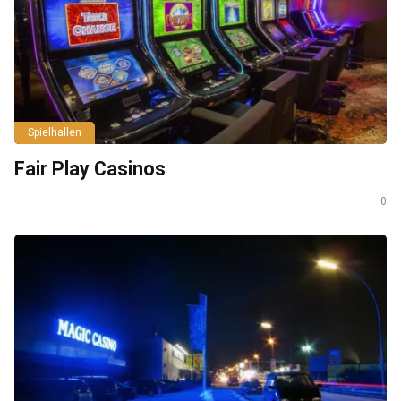
Spielhallen
Fair Play Casinos
0