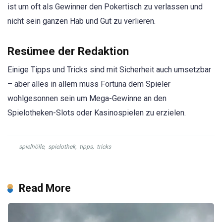
ist um oft als Gewinner den Pokertisch zu verlassen und
nicht sein ganzen Hab und Gut zu verlieren.
Resümee der Redaktion
Einige Tipps und Tricks sind mit Sicherheit auch umsetzbar
– aber alles in allem muss Fortuna dem Spieler
wohlgesonnen sein um Mega-Gewinne an den
Spielotheken-Slots oder Kasinospielen zu erzielen.
spielhölle
,
spielothek
,
tipps
,
tricks
Read More