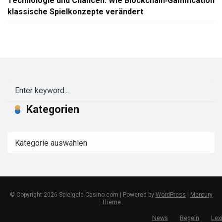
Technologie und Chancen: Wie Blockchain‑Gamification
klassische Spielkonzepte verändert
Kategorien
Kategorien
© Copyright 2026 Spielgeld-Casino.com | Powered by
WordPress
|
Mercury
Theme
News
Regeln
Lex