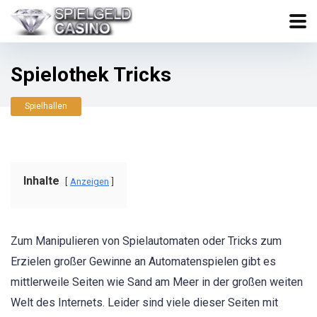
Spielothek Tricks
Spielhallen
Inhalte
Anzeigen
Zum Manipulieren von Spielautomaten oder Tricks zum
Erzielen großer Gewinne an Automatenspielen gibt es
mittlerweile Seiten wie Sand am Meer in der großen weiten
Welt des Internets. Leider sind viele dieser Seiten mit