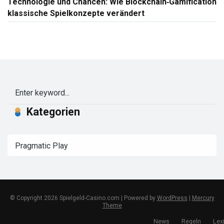
Technologie und Chancen: Wie Blockchain‑Gamification
klassische Spielkonzepte verändert
Kategorien
Kategorien
© Copyright 2026 Spielgeld-Casino.com | Powered by
WordPress
|
Mercury
Theme
News
Regeln
Lex