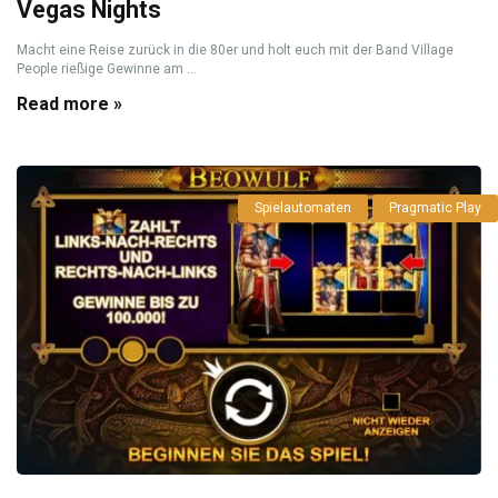
Vegas Nights
Macht eine Reise zurück in die 80er und holt euch mit der Band Village
People rießige Gewinne am ...
Read more »
Spielautomaten
Pragmatic Play