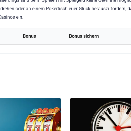
llerdings sind beim Spielen mit Spielgeld keine Gewinne mögli
u drehen oder an einem Pokertisch euer Glück herauszufordern, 
Casinos ein.
Bonus
Bonus sichern