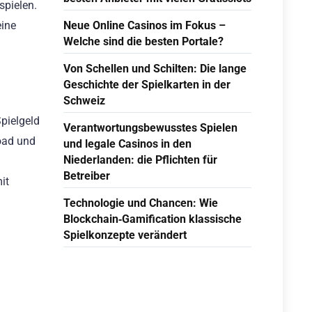
spielen.
eine
Neue Online Casinos im Fokus –
Welche sind die besten Portale?
Von Schellen und Schilten: Die lange
Geschichte der Spielkarten in der
Schweiz
Spielgeld
Verantwortungsbewusstes Spielen
load und
und legale Casinos in den
Niederlanden: die Pflichten für
Betreiber
it
Technologie und Chancen: Wie
Blockchain‑Gamification klassische
Spielkonzepte verändert