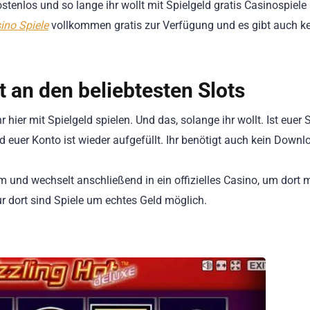
stenlos und so lange ihr wollt mit Spielgeld gratis Casinospiele 
ino Spiele
vollkommen gratis zur Verfügung und es gibt auch k
t an den beliebtesten Slots
hier mit Spielgeld spielen. Und das, solange ihr wollt. Ist euer 
nd euer Konto ist wieder aufgefüllt. Ihr benötigt auch kein Down
 und wechselt anschließend in ein offizielles Casino, um dort m
ur dort sind Spiele um echtes Geld möglich.