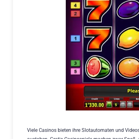
Viele Casinos bieten ihre Slotautomaten und Vide