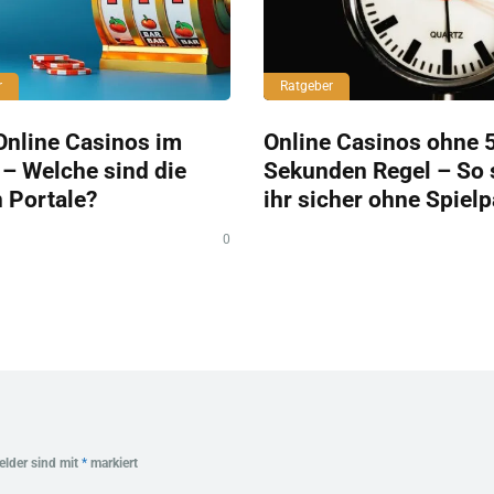
r
Ratgeber
Online Casinos im
Online Casinos ohne 
– Welche sind die
Sekunden Regel – So s
 Portale?
ihr sicher ohne Spiel
0
Felder sind mit
*
markiert