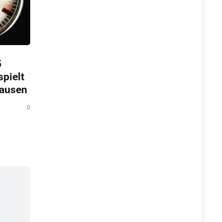
5
pielt
pausen
0