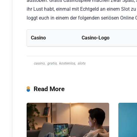
austoben. Gratis Casinospiele machen zwar Spaß, a
ihr Lust habt, einmal mit Echtgeld an einem Slot z
loggt euch in einem der folgenden seriösen Online 
Casino
Casino-Logo
casino
,
gratis
,
kostenlos
,
slots
Read More