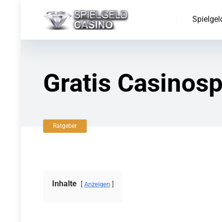
Spielgel
Gratis Casinosp
Ratgeber
Inhalte
Anzeigen