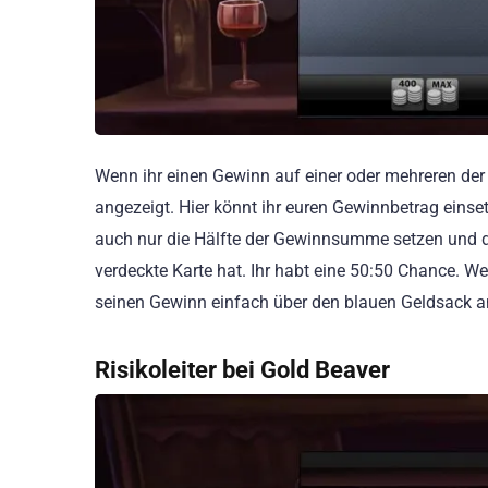
Wenn ihr einen Gewinn auf einer oder mehreren der 
angezeigt. Hier könnt ihr euren Gewinnbetrag einse
auch nur die Hälfte der Gewinnsumme setzen und di
verdeckte Karte hat. Ihr habt eine 50:50 Chance. We
seinen Gewinn einfach über den blauen Geldsack an.
Risikoleiter bei Gold Beaver