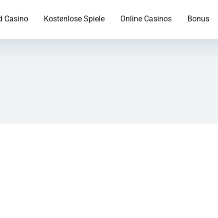
d Casino
Kostenlose Spiele
Online Casinos
Bonus