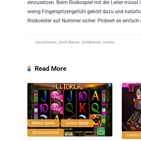
einzusetzen. Beim Risikospiel mit der Leiter müsst 
wenig Fingerspitzengefühl gehört dazu und natürlic
Risikoleiter auf Nummer sicher. Probiert es einfach 
Gauselmann
,
Gold Beaver
,
Goldbeaver
,
merkur
Read More
Merkur Spiele
Casino Spiele
Spielautomaten
Casino S