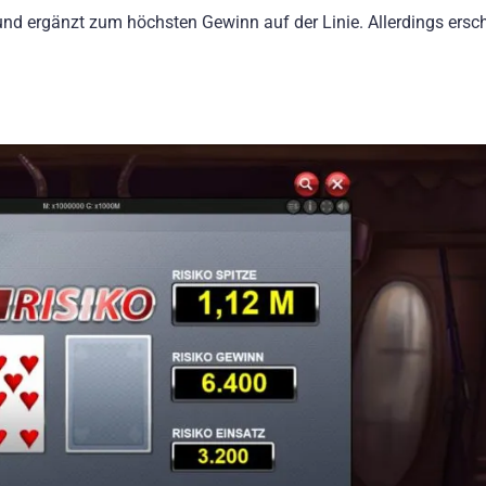
nd ergänzt zum höchsten Gewinn auf der Linie. Allerdings ersch