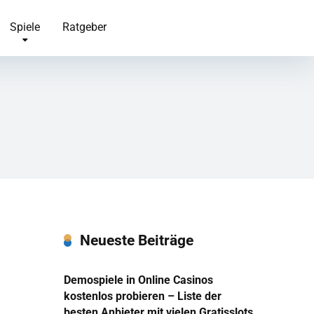
Spiele
Ratgeber
Neueste Beiträge
Demospiele in Online Casinos
kostenlos probieren – Liste der
besten Anbieter mit vielen Gratisslots