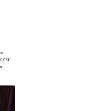
he
 0,05€
en