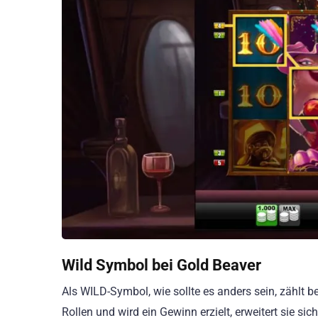
Wild Symbol bei Gold Beaver
Als WILD-Symbol, wie sollte es anders sein, zählt b
Rollen und wird ein Gewinn erzielt, erweitert sie s