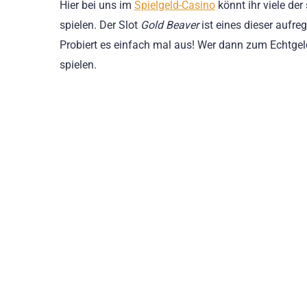
Hier bei uns im
Spielgeld-Casino
könnt ihr viele d
spielen. Der Slot
Gold Beaver
ist eines dieser aufr
Probiert es einfach mal aus! Wer dann zum Echtge
spielen.