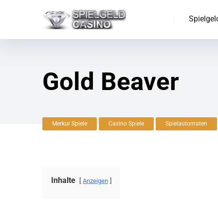
Spielgel
Gold Beaver
Merkur Spiele
Casino Spiele
Spielautomaten
Inhalte
Anzeigen