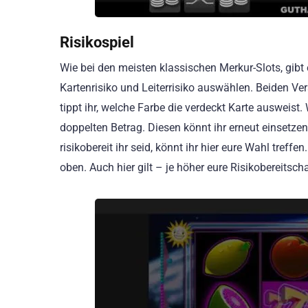
Risikospiel
Wie bei den meisten klassischen Merkur-Slots, gibt 
Kartenrisiko und Leiterrisiko auswählen. Beiden Ve
tippt ihr, welche Farbe die verdeckt Karte ausweist. 
doppelten Betrag. Diesen könnt ihr erneut einsetzen
risikobereit ihr seid, könnt ihr hier eure Wahl treffe
oben. Auch hier gilt – je höher eure Risikobereitsc