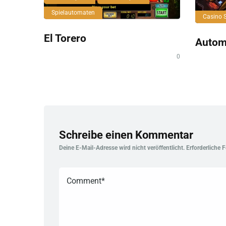
Spielautomaten
Casino S
El Torero
Autom
0
Schreibe einen Kommentar
Deine E-Mail-Adresse wird nicht veröffentlicht.
Erforderliche 