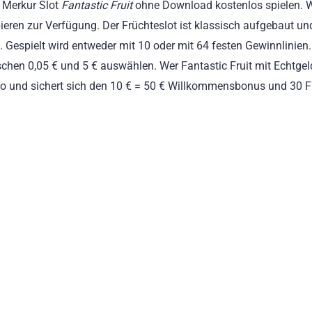
n Merkur Slot
Fantastic Fruit
ohne Download kostenlos spielen. W
eren zur Verfügung. Der Früchteslot ist klassisch aufgebaut un
. Gespielt wird entweder mit 10 oder mit 64 festen Gewinnlinien.
schen 0,05 € und 5 € auswählen. Wer Fantastic Fruit mit Echtgel
o und sichert sich den 10 € = 50 € Willkommensbonus und 30 Fr