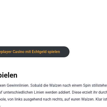
yplayer Casino mit Echtgeld spielen
pielen
fixen Gewinnlinien. Sobald die Walzen nach einem Spin stillstehe
unterschiedlichen Linien werden addiert. Diese erzielt ihr durc
, von links ausgehend nach rechts, auf euren Walzen. Klar ist
.