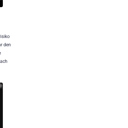
isiko
hr den
e
nach