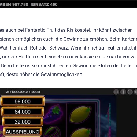
es auch bei Fantastic Fruit das Risikospiel. Ihr könnt zwischen
rsionen ermöglichen euch, die Gewinne zu erhöhen. Beim Kartenr
Wählt einfach Rot oder Schwarz. Wenn ihr richtig liegt, erhaltet i
, nur zur Hälfte erneut einsetzen oder kassieren. Je nachdem wi
n. Beim Leiterrisiko drückt ihr euren Gewinn die Stufen der Leiter 
haft, desto höher die Gewinnmöglichkeit.