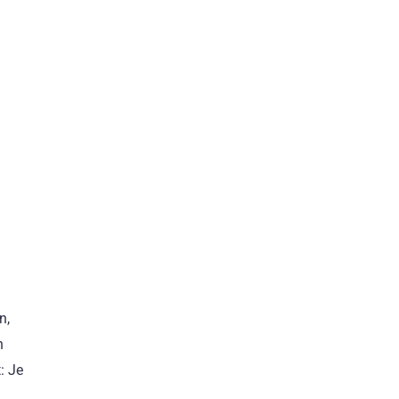
n,
h
: Je