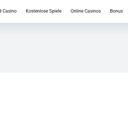
d Casino
Kostenlose Spiele
Online Casinos
Bonus