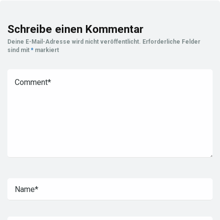
Schreibe einen Kommentar
Deine E-Mail-Adresse wird nicht veröffentlicht.
Erforderliche Felder
sind mit
*
markiert