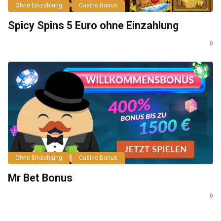
Ohne Einzahlung
Casino Bonus
Spicy Spins 5 Euro ohne Einzahlung
0
Ohne Einzahlung
Casino Bonus
Mr Bet Bonus
0