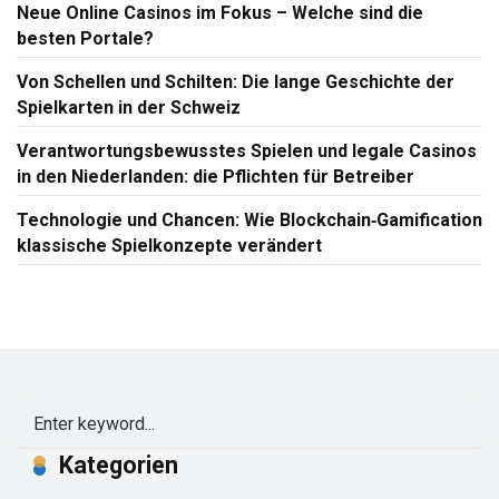
Neue Online Casinos im Fokus – Welche sind die
besten Portale?
Von Schellen und Schilten: Die lange Geschichte der
Spielkarten in der Schweiz
Verantwortungsbewusstes Spielen und legale Casinos
in den Niederlanden: die Pflichten für Betreiber
Technologie und Chancen: Wie Blockchain‑Gamification
klassische Spielkonzepte verändert
Kategorien