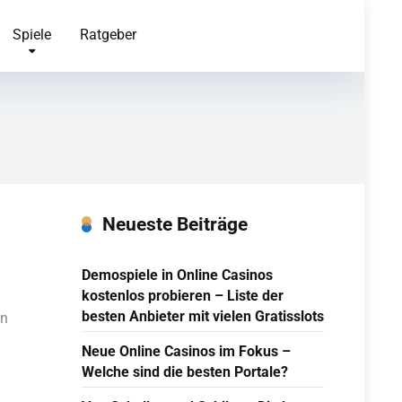
Spiele
Ratgeber
Neueste Beiträge
Demospiele in Online Casinos
kostenlos probieren – Liste der
besten Anbieter mit vielen Gratisslots
en
Neue Online Casinos im Fokus –
Welche sind die besten Portale?