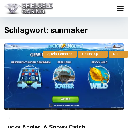
Schlagwort:
sunmaker
Spielautomaten
Casino Spiele
NetEnt
0
Lucky Angler: A Snowy Catch