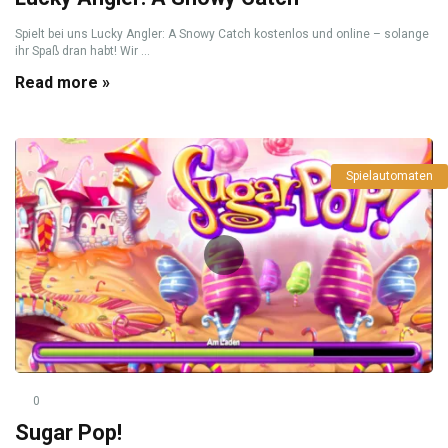
Spielt bei uns Lucky Angler: A Snowy Catch kostenlos und online – solange
ihr Spaß dran habt! Wir ...
Read more »
Spielautomaten
0
Sugar Pop!