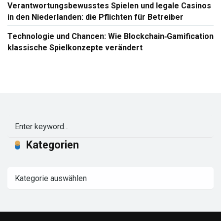
Verantwortungsbewusstes Spielen und legale Casinos
in den Niederlanden: die Pflichten für Betreiber
Technologie und Chancen: Wie Blockchain‑Gamification
klassische Spielkonzepte verändert
Kategorien
Kategorien