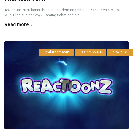
Ab Januar 2020 könnt ihr euch mit dem nagelneuen Kaskaden-Slot Loki
Wild Tiles aus der 2by2 Gaming-Schmiede die ...
Read more »
Spielautomaten
Casino Spiele
PLAY'n GO