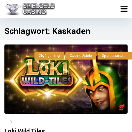
Schlagwort:
Kaskaden
2by2 gaming
Casino Spiele
Spielautomaten
0
Loki Wild Tiles