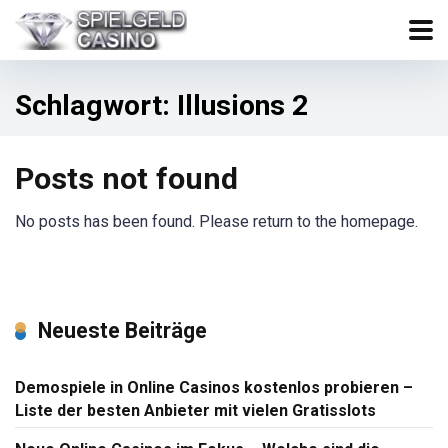
Schlagwort:
Illusions 2
Posts not found
No posts has been found. Please return to the homepage.
Neueste Beiträge
Demospiele in Online Casinos kostenlos probieren –
Liste der besten Anbieter mit vielen Gratisslots