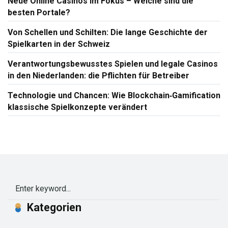
Neue Online Casinos im Fokus – Welche sind die
besten Portale?
Von Schellen und Schilten: Die lange Geschichte der
Spielkarten in der Schweiz
Verantwortungsbewusstes Spielen und legale Casinos
in den Niederlanden: die Pflichten für Betreiber
Technologie und Chancen: Wie Blockchain‑Gamification
klassische Spielkonzepte verändert
Kategorien