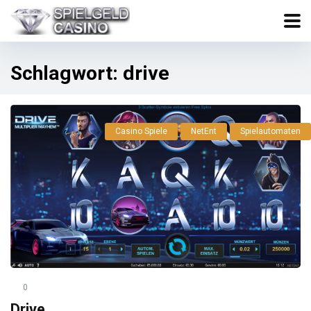
Schlagwort:
drive
Casino Spiele
NetEnt
Spielautomaten
0
Drive