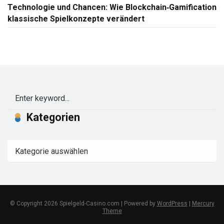
Technologie und Chancen: Wie Blockchain‑Gamification
klassische Spielkonzepte verändert
Kategorien
Kategorien
© Copyright 2026 Spielgeld-Casino.com | Powered by
WordPress
|
Mercury
Theme