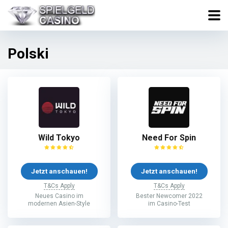
Polski
Wild Tokyo
Need For Spin
Jetzt anschauen!
Jetzt anschauen!
T&Cs Apply
T&Cs Apply
Neues Casino im
Bester Newcomer 2022
modernen Asien-Style
im Casino-Test