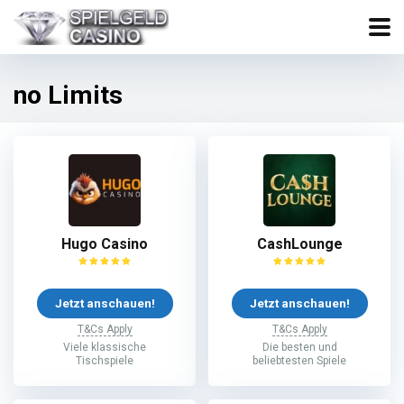
no Limits
Hugo Casino
CashLounge
Jetzt anschauen!
Jetzt anschauen!
T&Cs Apply
T&Cs Apply
Viele klassische
Die besten und
Tischspiele
beliebtesten Spiele