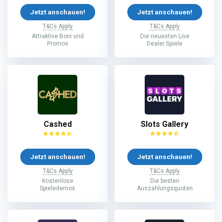
Jetzt anschauen!
Jetzt anschauen!
T&Cs Apply
T&Cs Apply
Attraktive Boni und
Die neuesten Live
Promos
Dealer Spiele
Cashed
Slots Gallery
Jetzt anschauen!
Jetzt anschauen!
T&Cs Apply
T&Cs Apply
Kostenlose
Die besten
Spieledemos
Auszahlungsquoten