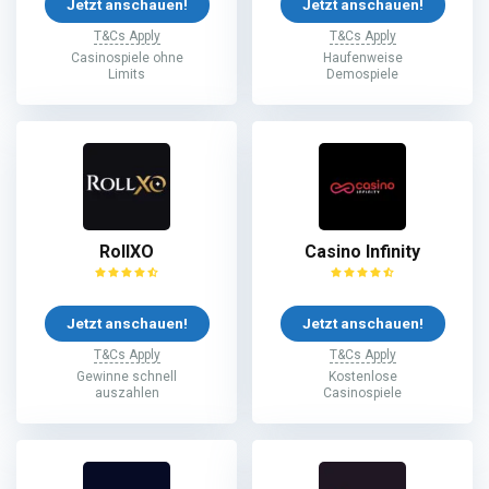
Jetzt anschauen!
Jetzt anschauen!
T&Cs Apply
T&Cs Apply
Casinospiele ohne
Haufenweise
Limits
Demospiele
RollXO
Casino Infinity
Jetzt anschauen!
Jetzt anschauen!
T&Cs Apply
T&Cs Apply
Gewinne schnell
Kostenlose
auszahlen
Casinospiele